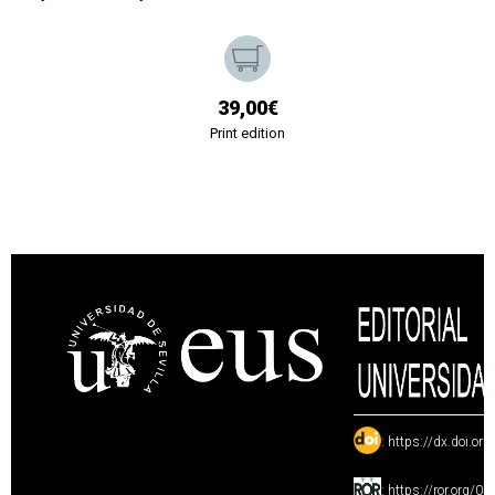
39,00€
Print edition
:
https://dx.doi.or
:
https://ror.org/0