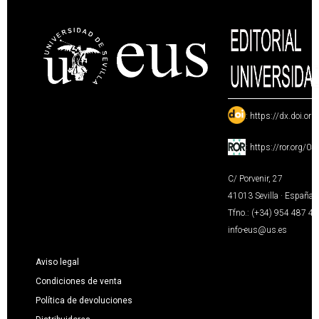
:
https://dx.doi.or
:
https://ror.org/0
C/ Porvenir, 27
41013 Sevilla · España
Tfno.: (+34) 954 487 4
info-eus@us.es
Aviso legal
Condiciones de venta
Política de devoluciones