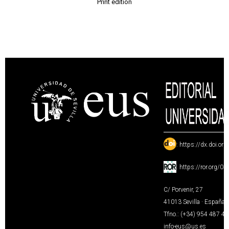
Print edition
:
https://dx.doi.or
:
https://ror.org/0
C/ Porvenir, 27
41013 Sevilla · España
Tfno.: (+34) 954 487 4
info-eus@us.es