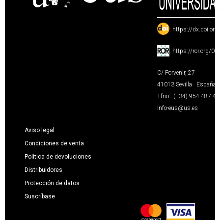
:
https://dx.doi.or
:
https://ror.org/0
C/ Porvenir, 27
41013 Sevilla · España
Tfno.: (+34) 954 487 4
info-eus@us.es
Aviso legal
Condiciones de venta
Política de devoluciones
Distribuidores
Protección de datos
Suscríbase