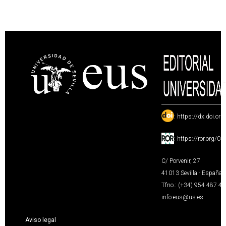
:
https://dx.doi.or
:
https://ror.org/0
C/ Porvenir, 27
41013 Sevilla · España
Tfno.: (+34) 954 487 4
info-eus@us.es
Aviso legal