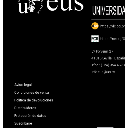
:
https://dx.doi.or
:
https://ror.org/0
C/ Porvenir, 27
41013 Sevilla · España
Tfno.: (+34) 954 487 4
info-eus@us.es
Aviso legal
Condiciones de venta
Política de devoluciones
Distribuidores
Protección de datos
Suscríbase