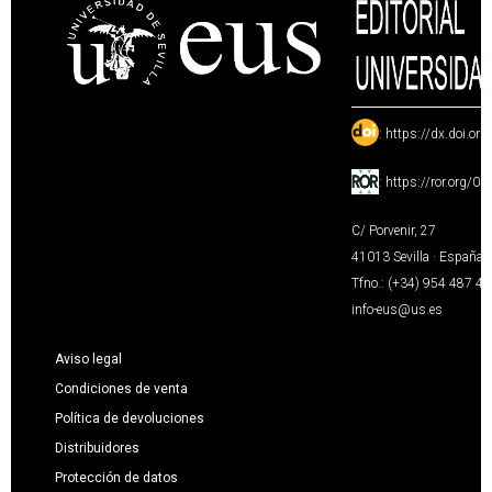
:
https://dx.doi.or
:
https://ror.org/0
C/ Porvenir, 27
41013 Sevilla · España
Tfno.: (+34) 954 487 4
info-eus@us.es
Aviso legal
Condiciones de venta
Política de devoluciones
Distribuidores
Protección de datos