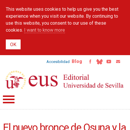
Skip to
This website uses cookies to help us give you the best
main
content
experience when you visit our website. By continuing to
use this website, you consent to our use of these
cookies.
I want to know more
Blog
Accesibilidad
El nuevo bronce de Osuna y la