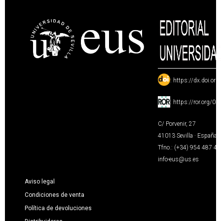
:
https://dx.doi.or
:
https://ror.org/0
C/ Porvenir, 27
41013 Sevilla · España
Tfno.: (+34) 954 487 4
info-eus@us.es
Aviso legal
Condiciones de venta
Política de devoluciones