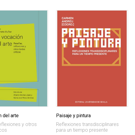
 del arte
Paisaje y pintura
eflexiones y otros
Reflexiones transdisciplinares
icos
para un tiempo presente