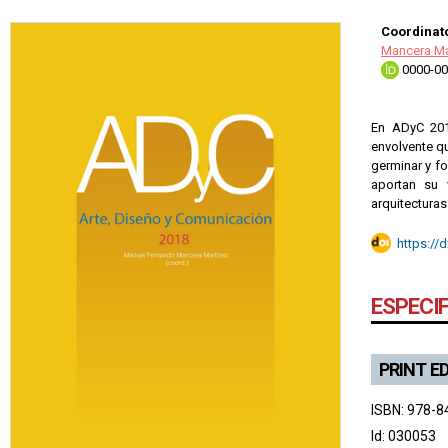
Coordinato
Mancera Ma
0000-00
En ADyC 201
envolvente qu
germinar y fo
aportan su 
arquitectura
https://
ESPECI
PRINT E
ISBN: 978-8
Id: 030053