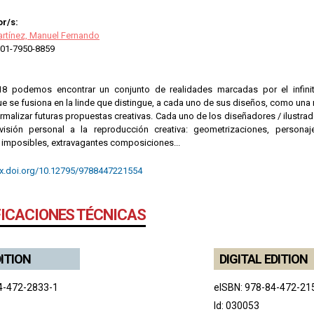
r/s:
rtínez, Manuel Fernando
01-7950-8859
8 podemos encontrar un conjunto de realidades marcadas por el infinit
e se fusiona en la linde que distingue, a cada uno de sus diseños, como una
rmalizar futuras propuestas creativas. Cada uno de los diseñadores / ilustr
visión personal a la reproducción creativa: geometrizaciones, personaj
s imposibles, extravagantes composiciones...
dx.doi.org/10.12795/9788447221554
FICACIONES TÉCNICAS
DITION
DIGITAL EDITION
4-472-2833-1
eISBN: 978-84-472-21
Id: 030053