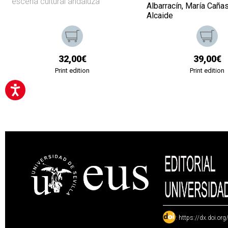
escena cultural andaluza
Albarracín, María Caña
Alcaide
32,00€
39,00€
Print edition
Print edition
:
https://dx.doi.or