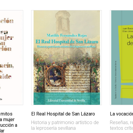
 mitos
El Real Hospital de San Lázaro
La vocación
la mujer
Historia y patrimonio artístico de
Reseñas, r
ucción a
la leprosería sevillana
textos crít
lar