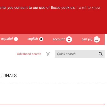
site, you consent to our use of these cookies.
I want to know
español
english
account
cart (0)
Advanced search
OURNALS