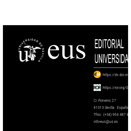
:
https://dx.doi.or
:
https://ror.org/0
C/ Porvenir, 27
41013 Sevilla · España
Tfno.: (+34) 954 487 4
info-eus@us.es