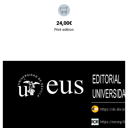
24,00€
Print edition
:
https://dx.doi.or
:
https://ror.org/0