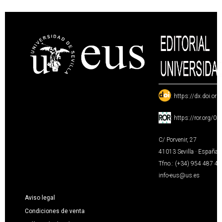
:
https://dx.doi.or
:
https://ror.org/0
C/ Porvenir, 27
41013 Sevilla · España
Tfno.: (+34) 954 487 4
info-eus@us.es
Aviso legal
Condiciones de venta