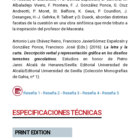
Albaladejo Vivero, F. Prontera, F. J. González Ponce, G. Cruz
Andreotti, P. Moret, St. Belfiore, K. Geus, P. Counillon, J.
Desanges, H.-J. Gehrke, R. Talbert y D. Dueck, abordan distintas
facetas de la cuestión en una obra sinfónica que rinde tributo a
la inspiración del profesor de Macerata.
Antonio Luis Chávez Reino, Francisco JavierGómez Espelosín y
González Ponce, Francisco José (Eds.) (2016):
La letra y la
carta. Descripción verbal y representación gráfica en los diseños
terrestres grecolatinos.
Estudios en honor de Pietro
Janni. Alcalá de Henares/Sevilla: Editorial Universidad de
Alcalá/Editorial Universidad de Sevilla (Colección Monografías
de Gahia, nº 1).
Reseña 1
-
Reseña 2
-
Reseña 3
-
Reseña 4
-
Reseña 5
ESPECIFICACIONES TÉCNICAS
PRINT EDITION