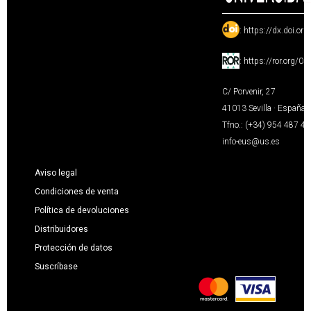
:
https://dx.doi.or
:
https://ror.org/0
C/ Porvenir, 27
41013 Sevilla · España
Tfno.: (+34) 954 487 4
info-eus@us.es
Aviso legal
Condiciones de venta
Política de devoluciones
Distribuidores
Protección de datos
Suscríbase