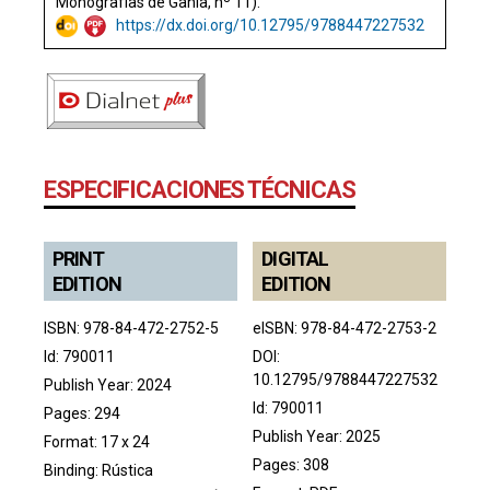
Monografías de Gahia, nº 11).
https://dx.doi.org/10.12795/9788447227532
ESPECIFICACIONES TÉCNICAS
PRINT
DIGITAL
EDITION
EDITION
ISBN: 978-84-472-2752-5
eISBN: 978-84-472-2753-2
Id: 790011
DOI:
10.12795/9788447227532
Publish Year: 2024
Id: 790011
Pages: 294
Publish Year: 2025
Format: 17 x 24
Pages: 308
Binding: Rústica