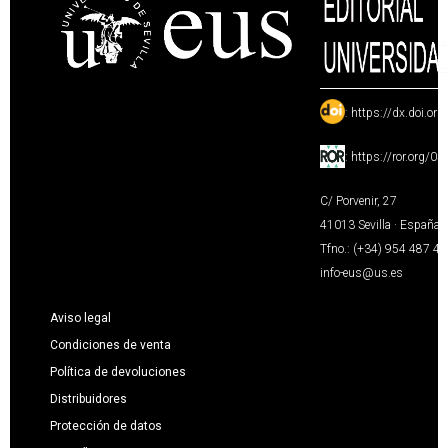
:
https://dx.doi.or
:
https://ror.org/0
C/ Porvenir, 27
41013 Sevilla · España
Tfno.: (+34) 954 487 4
info-eus@us.es
Aviso legal
Condiciones de venta
Política de devoluciones
Distribuidores
Protección de datos