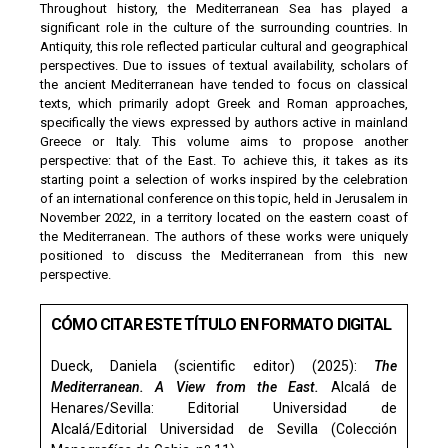
Throughout history, the Mediterranean Sea has played a
significant role in the culture of the surrounding countries. In
Antiquity, this role reflected particular cultural and geographical
perspectives. Due to issues of textual availability, scholars of
the ancient Mediterranean have tended to focus on classical
texts, which primarily adopt Greek and Roman approaches,
specifically the views expressed by authors active in mainland
Greece or Italy. This volume aims to propose another
perspective: that of the East. To achieve this, it takes as its
starting point a selection of works inspired by the celebration
of an international conference on this topic, held in Jerusalem in
November 2022, in a territory located on the eastern coast of
the Mediterranean. The authors of these works were uniquely
positioned to discuss the Mediterranean from this new
perspective.
CÓMO CITAR ESTE TÍTULO EN FORMATO DIGITAL
Dueck, Daniela (scientific editor) (2025):
The
Mediterranean. A View from the East.
Alcalá de
Henares/Sevilla: Editorial Universidad de
Alcalá/Editorial Universidad de Sevilla (Colección