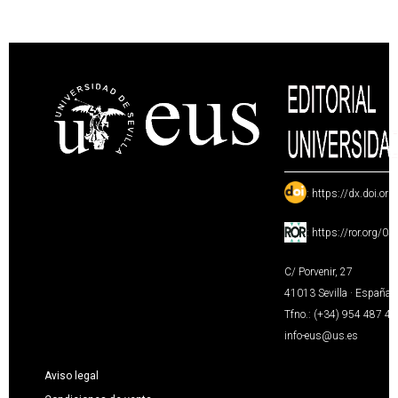
:
https://dx.doi.or
:
https://ror.org/0
C/ Porvenir, 27
41013 Sevilla · España
Tfno.: (+34) 954 487 4
info-eus@us.es
Aviso legal