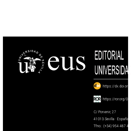
:
https://dx.doi.or
:
https://ror.org/0
C/ Porvenir, 27
41013 Sevilla · España
Tfno.: (+34) 954 487 4