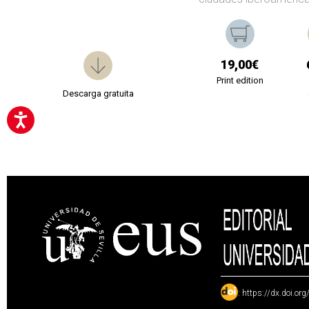
19,00€
Print edition
Descarga gratuita
:
https://dx.doi.or