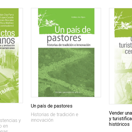
Un país de pastores
Vender una 
Historias de tradición e
y turistifi
innovación
stencias y
históricos
o en
anas