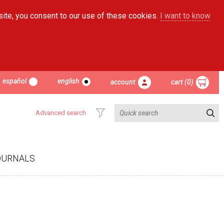
site, you consent to our use of these cookies.
I want to know
español
english
account
cart (0)
Advanced search
OURNALS