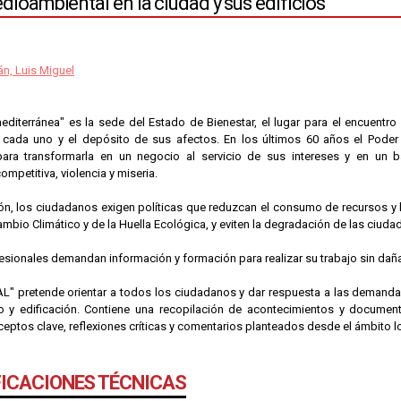
dioambiental en la ciudad y sus edificios
án, Luis Miguel
editerránea" es la sede del Estado de Bienestar, el lugar para el encuentro
 cada uno y el depósito de sus afectos. En los últimos 60 años el Poder
ara transformarla en un negocio al servicio de sus intereses y en un 
ompetitiva, violencia y miseria.
n, los ciudadanos exigen políticas que reduzcan el consumo de recursos y l
mbio Climático y de la Huella Ecológica, y eviten la degradación de las ciudad
sionales demandan información y formación para realizar su trabajo sin daña
" pretende orientar a todos los ciudadanos y dar respuesta a las demandas
 y edificación. Contiene una recopilación de acontecimientos y documen
eptos clave, reflexiones críticas y comentarios planteados desde el ámbito lo
FICACIONES TÉCNICAS