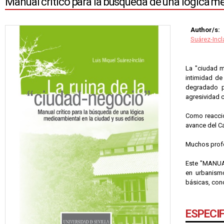
Manual crítico para la búsqueda de una lógica me
Author/s:
Suárez-Incl
La "ciudad m
intimidad de
degradado p
agresividad c
Como reacció
avance del Ca
Muchos profe
Este "MANUAL
en urbanismo
básicas, conc
ESPECI