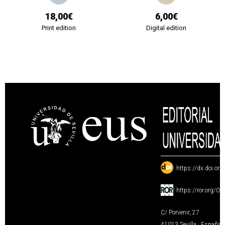
18,00€
6,00€
Print edition
Digital edition
:
https://dx.doi.or
:
https://ror.org/0
C/ Porvenir, 27
41013 Sevilla · España