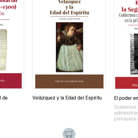
l de
Velázquez y la Edad del Espíritu
El poder e
Gobiernos c
administrac
primavera 