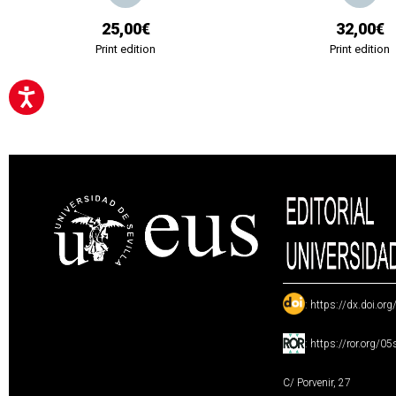
25,00€
32,00€
Print edition
Print edition
:
https://dx.doi.or
:
https://ror.org/0
C/ Porvenir, 27