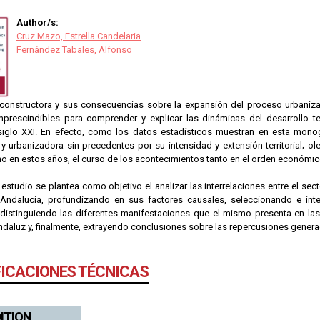
Author/s:
Cruz Mazo, Estrella Candelaria
Fernández Tabales, Alfonso
 constructora y sus consecuencias sobre la expansión del proceso urbaniza
mprescindibles para comprender y explicar las dinámicas del desarrollo ter
iglo XXI. En efecto, como los datos estadísticos muestran en esta monog
 y urbanizadora sin precedentes por su intensidad y extensión territorial;
 en estos años, el curso de los acontecimientos tanto en el orden económico 
e estudio se plantea como objetivo el analizar las interrelaciones entre el sec
en Andalucía, profundizando en sus factores causales, seleccionando e int
 distinguiendo las diferentes manifestaciones que el mismo presenta en la
ndaluz y, finalmente, extrayendo conclusiones sobre las repercusiones genera
FICACIONES TÉCNICAS
DITION