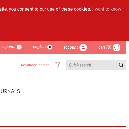
site, you consent to our use of these cookies.
I want to know
español
english
account
cart (0)
Advanced search
OURNALS