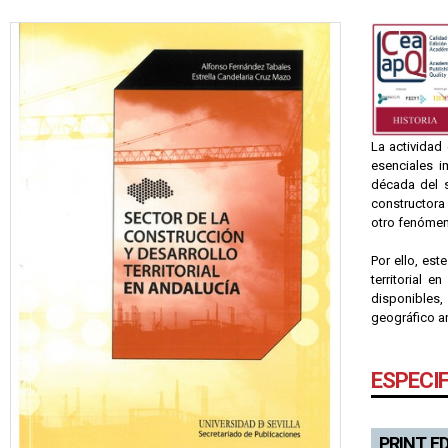
La actividad
esenciales i
década del s
constructora
otro fenómeno
Por ello, est
territorial 
disponibles,
geográfico a
ESPECI
PRINT E