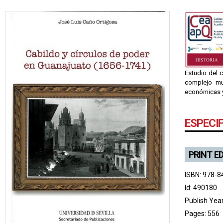
Estudio del c
complejo mu
económicas y 
ESPECI
PRINT E
ISBN: 978-8
Id: 490180
Publish Yea
Pages: 556