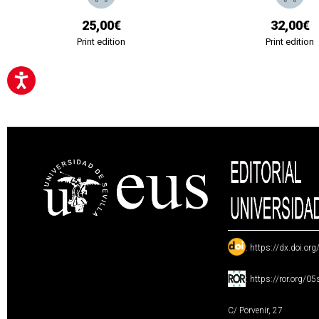
25,00€
32,00€
Print edition
Print edition
:
https://dx.doi.or
:
https://ror.org/0
C/ Porvenir, 27