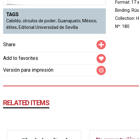
Format: 17 
Binding: Rús
TAGS
Collection:
H
Cabildo; círculos de poder; Guanajuato; México;
Nº: 180
élites; Editorial Universidad de Sevilla
Compartir
Share
Add to favorites
Versión para impresión
RELATED ITEMS