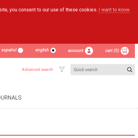
site, you consent to our use of these cookies.
I want to know
español
english
account
cart (0)
Advanced search
OURNALS