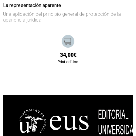
La representación aparente
Una aplicación del principio general de protección de la
apariencia jurídica
34,00€
Print edition