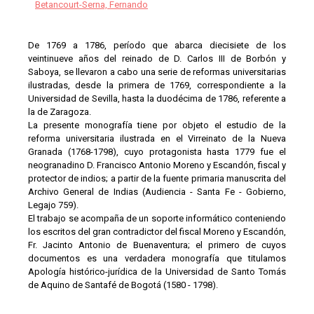
Betancourt-Serna, Fernando
De 1769 a 1786, período que abarca diecisiete de los
veintinueve años del reinado de D. Carlos III de Borbón y
Saboya, se llevaron a cabo una serie de reformas universitarias
ilustradas, desde la primera de 1769, correspondiente a la
Universidad de Sevilla, hasta la duodécima de 1786, referente a
la de Zaragoza.
La presente monografía tiene por objeto el estudio de la
reforma universitaria ilustrada en el Virreinato de la Nueva
Granada (1768-1798), cuyo protagonista hasta 1779 fue el
neogranadino D. Francisco Antonio Moreno y Escandón, fiscal y
protector de indios; a partir de la fuente primaria manuscrita del
Archivo General de Indias (Audiencia - Santa Fe - Gobierno,
Legajo 759).
El trabajo se acompaña de un soporte informático conteniendo
los escritos del gran contradictor del fiscal Moreno y Escandón,
Fr. Jacinto Antonio de Buenaventura; el primero de cuyos
documentos es una verdadera monografía que titulamos
Apología histórico-jurídica de la Universidad de Santo Tomás
de Aquino de Santafé de Bogotá (1580 - 1798).