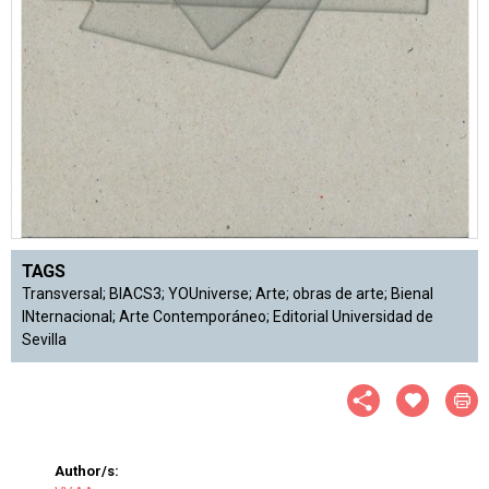
TAGS
Transversal; BIACS3; YOUniverse; Arte; obras de arte; Bienal
INternacional; Arte Contemporáneo; Editorial Universidad de
Sevilla
Author/s: