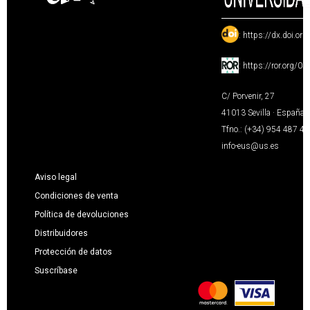
:
https://dx.doi.or
:
https://ror.org/0
C/ Porvenir, 27
41013 Sevilla · España
Tfno.: (+34) 954 487 4
info-eus@us.es
Aviso legal
Condiciones de venta
Política de devoluciones
Distribuidores
Protección de datos
Suscríbase