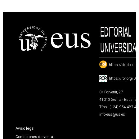
:
https://dx.doi.or
:
https://ror.org/0
C/ Porvenir, 27
41013 Sevilla · España
Tfno.: (+34) 954 487 4
info-eus@us.es
Aviso legal
Condiciones de venta