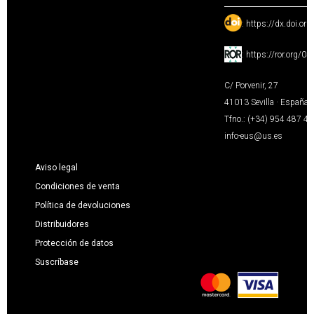
:
https://dx.doi.or
:
https://ror.org/0
C/ Porvenir, 27
41013 Sevilla · España
Tfno.: (+34) 954 487 4
info-eus@us.es
Aviso legal
Condiciones de venta
Política de devoluciones
Distribuidores
Protección de datos
Suscríbase