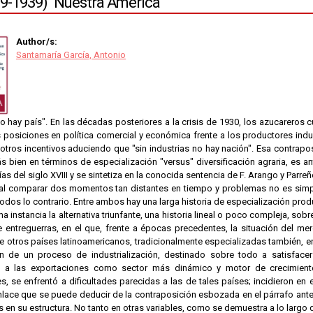
19-1939) "Nuestra América"
Author/s:
Santamaría García, Antonio
o hay país". En las décadas posteriores a la crisis de 1930, los azucareros
 posiciones en política comercial y económica frente a los productores indu
 otros incentivos aduciendo que "sin industrias no hay nación". Esa contrap
s bien en términos de especialización "versus" diversificación agraria, es an
ías del siglo XVIII y se sintetiza en la conocida sentencia de F. Arango y Parre
 al comparar dos momentos tan distantes en tiempo y problemas no es simpl
 todos lo contrario. Entre ambos hay una larga historia de especialización prod
ma instancia la alternativa triunfante, una historia lineal o poco compleja, 
e entreguerras, en el que, frente a épocas precedentes, la situación del me
 otros países latinoamericanos, tradicionalmente especializadas también, e
n de un proceso de industrialización, destinado sobre todo a satisface
 a las exportaciones como sector más dinámico y motor de crecimient
s, se enfrentó a dificultades parecidas a las de tales países; incidieron en 
lace que se puede deducir de la contraposición esbozada en el párrafo anter
 en su estructura. No tanto en otras variables, como se demuestra a lo largo de