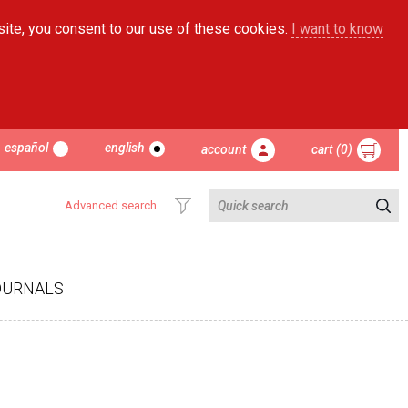
site, you consent to our use of these cookies.
I want to know
español
english
account
cart (0)
Advanced search
OURNALS