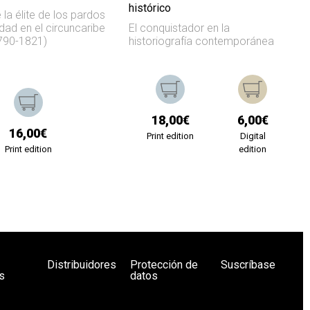
histórico
 la élite de los pardos
ldad en el circuncaribe
El conquistador en la
790-1821)
historiografía contemporánea
18,00€
6,00€
16,00€
Print edition
Digital
Print edition
edition
Distribuidores
Protección de
Suscríbase
s
datos