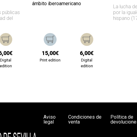
ámbito iberoamericano
La lucha de
s públicas
por la igua
ad del
hispano (1
6,00€
15,00€
6,00€
Digital
Print edition
Digital
edition
edition
Aviso
Condiciones de
Política de
legal
venta
devolucione