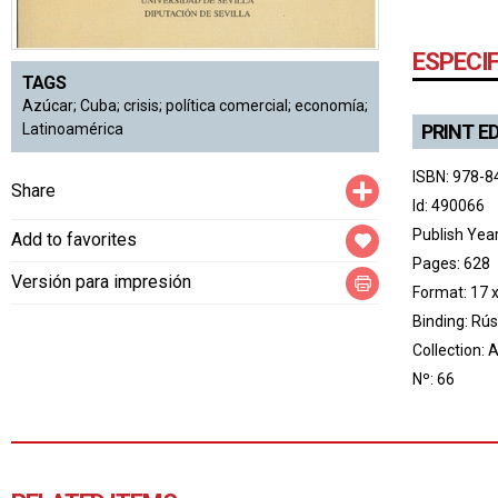
ESPECI
TAGS
Azúcar; Cuba; crisis; política comercial; economía;
PRINT E
Latinoamérica
ISBN: 978-8
Compartir
Share
Id: 490066
Publish Yea
Add to favorites
Pages: 628
Versión para impresión
Format: 17 
Binding: Rús
Collection:
A
Nº: 66