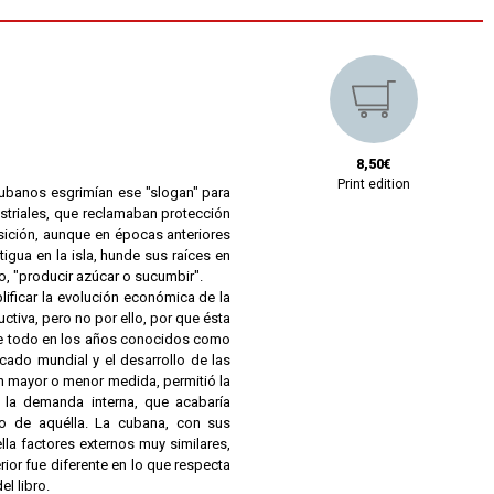
8,50€
Print edition
 cubanos esgrimían ese "slogan" para
striales, que reclamaban protección
osición, aunque en épocas anteriores
tigua en la isla, hunde sus raíces en
ño, "producir azúcar o sucumbir".
ificar la evolución económica de la
uctiva, pero no por ello, por que ésta
sobre todo en los años conocidos como
rcado mundial y el desarrollo de las
n mayor o menor medida, permitió la
r la demanda interna, que acabaría
o de aquélla. La cubana, con sus
ella factores externos muy similares,
ior fue diferente en lo que respecta
l libro.