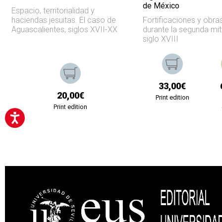
de México
Espacio, territorialidad y
haciendas jesuitas. El caso de
Fortificaciones y obra
Aguascalientes, siglos XVII-XX
durante la segunda mit
siglo XVIII
33,00€
20,00€
Print edition
Print edition