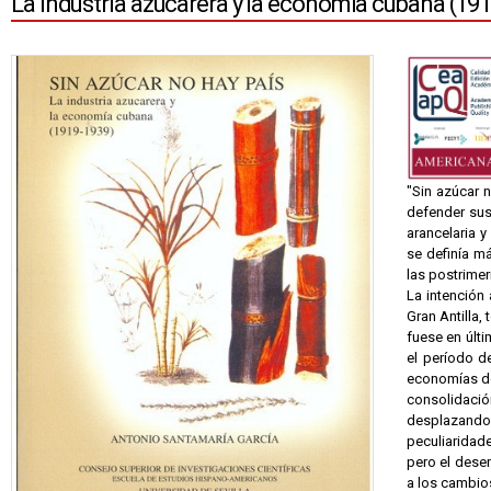
La industria azucarera y la economía cubana (19
"Sin azúcar n
defender sus
arancelaria y
se definía má
las postrimer
La intención
Gran Antilla,
fuese en últi
el período d
economías de
consolidació
desplazando
peculiaridade
pero el desen
a los cambios