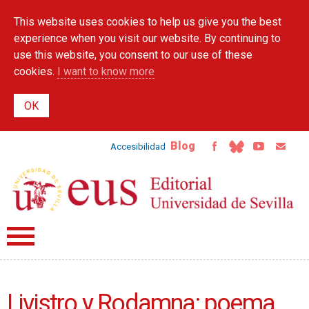
Skip to
This website uses cookies to help us give you the best
main
content
experience when you visit our website. By continuing to
use this website, you consent to our use of these
cookies.
I want to know more
Blog
Accesibilidad
Livistro y Rodamna: poema