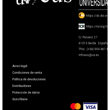
:
https://dx.doi.or
:
https://ror.org/0
C/ Porvenir, 27
41013 Sevilla · España
Tfno.: (+34) 954 487 4
info-eus@us.es
Aviso legal
Condiciones de venta
Política de devoluciones
Distribuidores
Protección de datos
Suscríbase