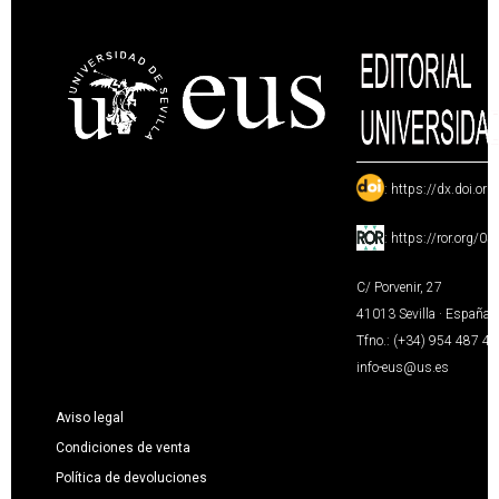
:
https://dx.doi.or
:
https://ror.org/0
C/ Porvenir, 27
41013 Sevilla · España
Tfno.: (+34) 954 487 4
info-eus@us.es
Aviso legal
Condiciones de venta
Política de devoluciones