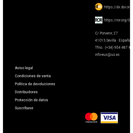
:
https://dx.doi.or
:
https://ror.org/0
C/ Porvenir, 27
41013 Sevilla · España
Tfno.: (+34) 954 487 4
info-eus@us.es
Aviso legal
Condiciones de venta
Política de devoluciones
Distribuidores
Protección de datos
Suscríbase