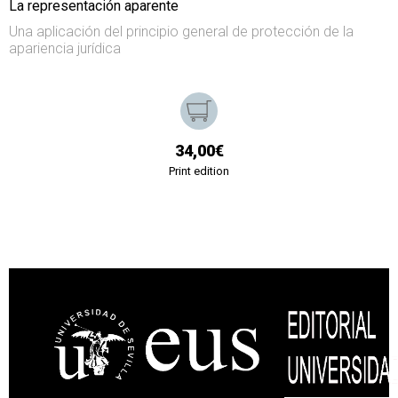
La representación aparente
Una aplicación del principio general de protección de la
apariencia jurídica
34,00€
Print edition