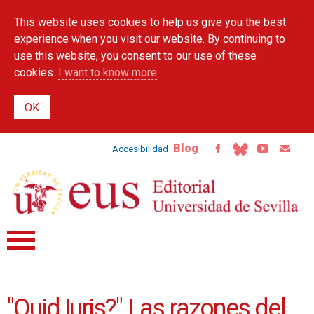
Skip to
This website uses cookies to help us give you the best
main
content
experience when you visit our website. By continuing to
use this website, you consent to our use of these
cookies.
I want to know more
Blog
Accesibilidad
"Quid Iuris?" Las razones del