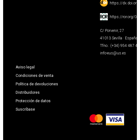
:
https://dx.doi.or
:
https://ror.org/0
C/ Porvenir, 27
41013 Sevilla · España
Tfno.: (+34) 954 487 4
info-eus@us.es
Aviso legal
Condiciones de venta
Política de devoluciones
Distribuidores
Protección de datos
Suscríbase