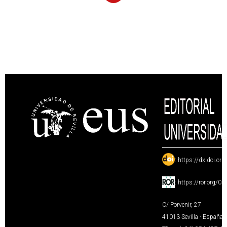
:
https://dx.doi.or
:
https://ror.org/0
C/ Porvenir, 27
41013 Sevilla · España