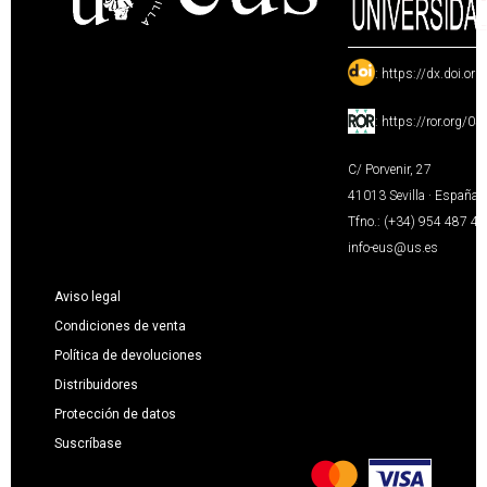
:
https://dx.doi.or
:
https://ror.org/0
C/ Porvenir, 27
41013 Sevilla · España
Tfno.: (+34) 954 487 4
info-eus@us.es
Aviso legal
Condiciones de venta
Política de devoluciones
Distribuidores
Protección de datos
Suscríbase