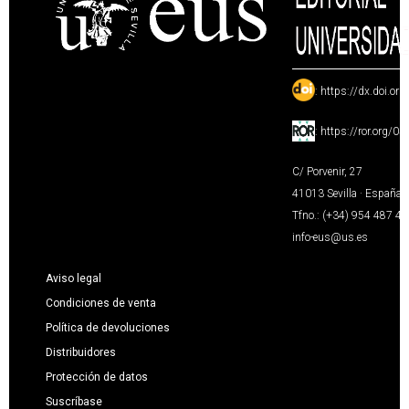
:
https://dx.doi.or
:
https://ror.org/0
C/ Porvenir, 27
41013 Sevilla · España
Tfno.: (+34) 954 487 4
info-eus@us.es
Aviso legal
Condiciones de venta
Política de devoluciones
Distribuidores
Protección de datos
Suscríbase