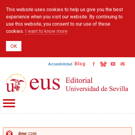
Skip to
This website uses cookies to help us give you the best
main
content
experience when you visit our website. By continuing to
use this website, you consent to our use of these
cookies.
I want to know more
Blog
Accesibilidad
Error:
2388