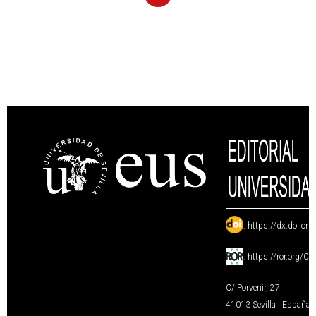
:
https://dx.doi.or
:
https://ror.org/0
C/ Porvenir, 27
41013 Sevilla · España