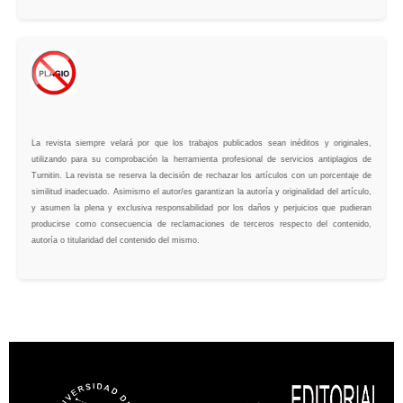
La revista siempre velará por que los trabajos publicados sean inéditos y originales,
utilizando para su comprobación la herramienta profesional de servicios antiplagios de
Turnitin. La revista se reserva la decisión de rechazar los artículos con un porcentaje de
similitud inadecuado. Asimismo el autor/es garantizan la autoría y originalidad del artículo,
y asumen la plena y exclusiva responsabilidad por los daños y perjuicios que pudieran
producirse como consecuencia de reclamaciones de terceros respecto del contenido,
autoría o titularidad del contenido del mismo.