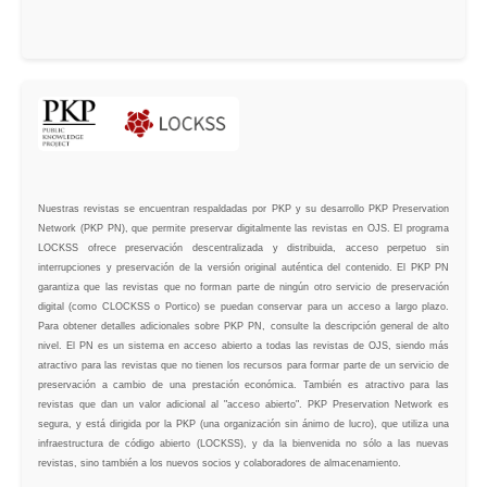
Nuestras revistas se encuentran respaldadas por PKP y su desarrollo PKP Preservation
Network (PKP PN), que permite preservar digitalmente las revistas en OJS. El programa
LOCKSS ofrece preservación descentralizada y distribuida, acceso perpetuo sin
interrupciones y preservación de la versión original auténtica del contenido. El PKP PN
garantiza que las revistas que no forman parte de ningún otro servicio de preservación
digital (como CLOCKSS o Portico) se puedan conservar para un acceso a largo plazo.
Para obtener detalles adicionales sobre PKP PN, consulte la descripción general de alto
nivel. El PN es un sistema en acceso abierto a todas las revistas de OJS, siendo más
atractivo para las revistas que no tienen los recursos para formar parte de un servicio de
preservación a cambio de una prestación económica. También es atractivo para las
revistas que dan un valor adicional al "acceso abierto". PKP Preservation Network es
segura, y está dirigida por la PKP (una organización sin ánimo de lucro), que utiliza una
infraestructura de código abierto (LOCKSS), y da la bienvenida no sólo a las nuevas
revistas, sino también a los nuevos socios y colaboradores de almacenamiento.