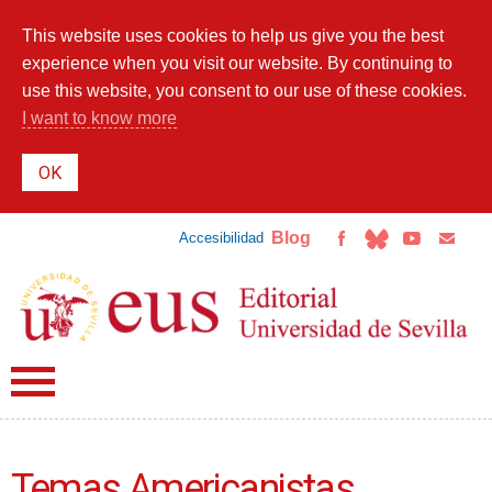
Skip to
main
This website uses cookies to help us give you the best
content
experience when you visit our website. By continuing to
use this website, you consent to our use of these cookies.
I want to know more
Blog
Accesibilidad
Temas Americanistas