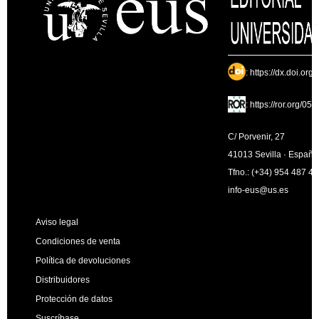
:
https://dx.doi.org
:
https://ror.org/05
C/ Porvenir, 27
41013 Sevilla · España
Tfno.: (+34) 954 487 4
info-eus@us.es
Aviso legal
Condiciones de venta
Política de devoluciones
Distribuidores
Protección de datos
Suscríbase