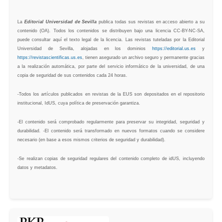
La
Editorial Universidad de Sevilla
publica todas sus revistas en acceso abierto a su
contenido (OA). Todos los contenidos se distribuyen bajo una licencia CC-BY-NC-SA,
puede consultar aquí el texto legal de la licencia. Las revistas tuteladas por la Editorial
Universidad de Sevilla, alojadas en los dominios
https://editorial.us.es
y
https://revistascientificas.us.es
, tienen asegurado un archivo seguro y permanente gracias
a la realización automática, por parte del servicio informático de la universidad, de una
copia de seguridad de sus contenidos cada 24 horas.
-Todos los artículos publicados en revistas de la EUS son depositados en el repositorio
institucional, IdUS, cuya política de preservación garantiza.
-El contenido será comprobado regularmente para preservar su integridad, seguridad y
durabilidad. -El contenido será transformado en nuevos formatos cuando se considere
necesario (en base a esos mismos criterios de seguridad y durabilidad).
-Se realizan copias de seguridad regulares del contenido completo de idUS, incluyendo
datos y metadatos.