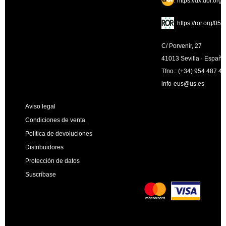
:
https://dx.doi.org
:
https://ror.org/05
C/ Porvenir, 27
41013 Sevilla · España
Tfno.: (+34) 954 487 4
info-eus@us.es
Aviso legal
Condiciones de venta
Política de devoluciones
Distribuidores
Protección de datos
Suscríbase