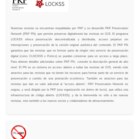
Nuestras revistas se encuentran respaldadas por PKP y su desarrollo PKP Preservation
Network (PKP PN), que permite preservar digitalmente las revistas en OJS. El programa
LOCKSS ofrece preservación descentralizada y distribuida, acceso perpetuo sin
interrupciones y preservación de la versión original auténtica del contenido. El PKP PN
garantiza que las revistas que no forman parte de ningún otro servicio de preservación
digital (como CLOCKSS o Portico) se puedan conservar para un acceso a largo plazo.
Para obtener detalles adicionales sobre PKP PN, consulte la descripción general de alto
nivel. El PN es un sistema en acceso abierto a todas las revistas de OJS, siendo más
atractivo para las revistas que no tienen los recursos para formar parte de un servicio de
preservación a cambio de una prestación económica. También es atractivo para las
revistas que dan un valor adicional al "acceso abierto". PKP Preservation Network es
segura, y está dirigida por la PKP (una organización sin ánimo de lucro), que utiliza una
infraestructura de código abierto (LOCKSS), y da la bienvenida no sólo a las nuevas
revistas, sino también a los nuevos socios y colaboradores de almacenamiento.