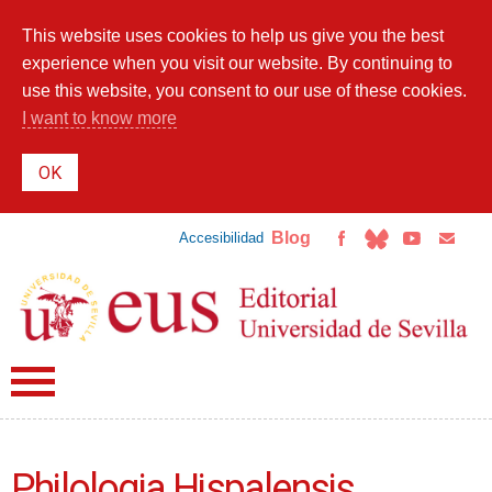
Skip to
main
This website uses cookies to help us give you the best
content
experience when you visit our website. By continuing to
use this website, you consent to our use of these cookies.
I want to know more
Blog
Accesibilidad
Philologia Hispalensis