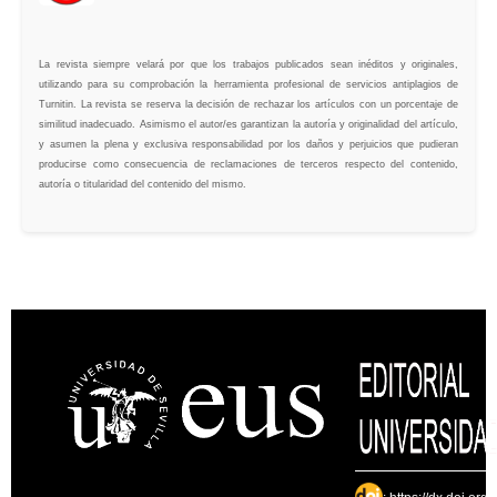
La revista siempre velará por que los trabajos publicados sean inéditos y originales,
utilizando para su comprobación la herramienta profesional de servicios antiplagios de
Turnitin. La revista se reserva la decisión de rechazar los artículos con un porcentaje de
similitud inadecuado. Asimismo el autor/es garantizan la autoría y originalidad del artículo,
y asumen la plena y exclusiva responsabilidad por los daños y perjuicios que pudieran
producirse como consecuencia de reclamaciones de terceros respecto del contenido,
autoría o titularidad del contenido del mismo.