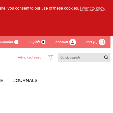
ite, you consent to our use of these cookies.
I want to know
español
english
account
cart (0)
Advanced search
CE
JOURNALS