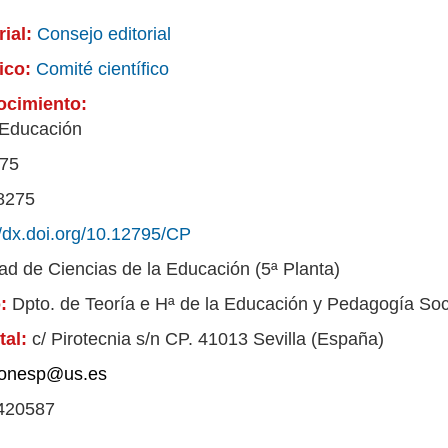
rial:
Consejo editorial
fico:
Comité científico
ocimiento:
 Educación
75
8275
//dx.doi.org/10.12795/CP
ad de Ciencias de la Educación (5ª Planta)
o:
Dpto. de Teoría e Hª de la Educación y Pedagogía Soc
tal:
c/ Pirotecnia s/n CP. 41013 Sevilla (España)
ionesp@us.es
420587