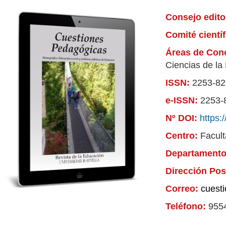
Consejo edito
Comité cientí
Áreas de Con
Ciencias de la
ISSN:
2253-82
e-ISSN:
2253-
Nº DOI:
https:
Centro:
Facult
Departament
Dirección Pos
Correo:
cuest
Teléfono:
955