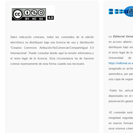
La
Editorial Univ
Salvo indicación contraria, todos los contenidos de la edición
en acceso abierto 
electrónica se distribuyen bajo una licencia de uso y distribución
distribuyen bajo u
“Creative Commons Atribución-NoComercial-CompartirIgual 4.0
el texto legal de la
Internacional”. Puede consultar desde aquí la versión informativa y
Universidad de
el texto legal de la licencia. Esta circunstancia ha de hacerse
https://editorial.us.
constar expresamente de esta forma cuando sea necesario.
asegurado un archi
automática, por par
una copia de segur
-Todos los artíc
depositados en el r
preservación garant
-El contenido ser
integridad, segurid
en nuevos formato
esos mismos criteri