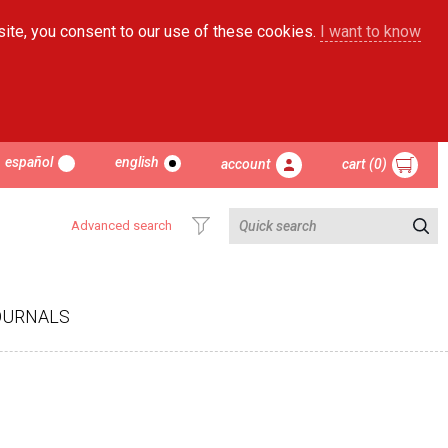
site, you consent to our use of these cookies.
I want to know
español
english
account
cart (0)
Advanced search
OURNALS