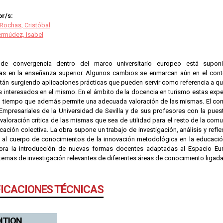
r/s:
Rochas, Cristóbal
rmúdez, Isabel
de convergencia dentro del marco universitario europeo está suponi
s en la enseñanza superior. Algunos cambios se enmarcan aún en el contex
tán surgiendo aplicaciones prácticas que pueden servir como referencia a qu
 interesados en el mismo. En el ámbito de la docencia en turismo estas expe
el tiempo que además permite una adecuada valoración de las mismas. El com
Empresariales de la Universidad de Sevilla y de sus profesores con la pue
 valoración crítica de las mismas que sea de utilidad para el resto de la comun
cación colectiva. La obra supone un trabajo de investigación, análisis y reflex
 al cuerpo de conocimientos de la innovación metodológica en la educación
lora la introducción de nuevas formas docentes adaptadas al Espacio Eu
temas de investigación relevantes de diferentes áreas de conocimiento ligada
FICACIONES TÉCNICAS
DITION