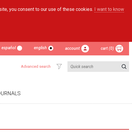
site, you consent to our use of these cookies.
I want to know
español
english
account
cart (0)
Advanced search
OURNALS