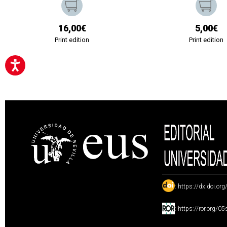
16,00€
5,00€
Print edition
Print edition
:
https://dx.doi.or
:
https://ror.org/0