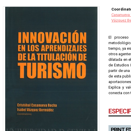
Coordinato
Casanueva 
Vázquez Be
El proceso 
metodológica
tiempo, ya es
otros agentes
dilatada en 
de Estudios 
partir de una
de esta publi
aportaciones
Explica y va
conecta con 
ESPECI
PRINT E