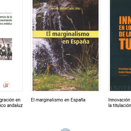
igración en
El marginalismo en España
Innovación
ico andaluz
la titulaci