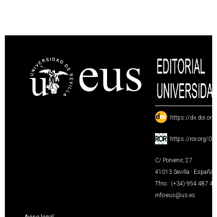
:
https://dx.doi.or
:
https://ror.org/0
C/ Porvenir, 27
41013 Sevilla · España
Tfno.: (+34) 954 487 4
info-eus@us.es
Aviso legal