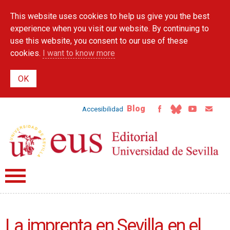
Skip to
This website uses cookies to help us give you the best
main
content
experience when you visit our website. By continuing to
use this website, you consent to our use of these
cookies.
I want to know more
Blog
Accesibilidad
La imprenta en Sevilla en el