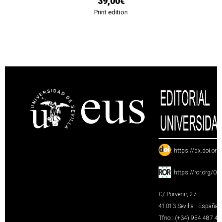
39,00€
Print edition
:
https://dx.doi.or
:
https://ror.org/0
C/ Porvenir, 27
41013 Sevilla · España
Tfno.: (+34) 954 487 4