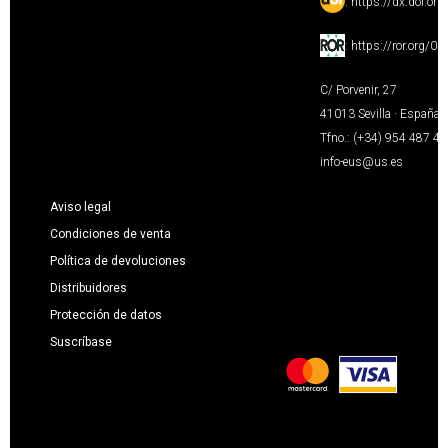
:
https://dx.doi.or
:
https://ror.org/0
C/ Porvenir, 27
41013 Sevilla · España
Tfno.: (+34) 954 487 4
info-eus@us.es
Aviso legal
Condiciones de venta
Política de devoluciones
Distribuidores
Protección de datos
Suscríbase