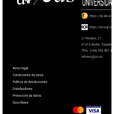
:
https://dx.doi.or
:
https://ror.org/0
C/ Porvenir, 27
41013 Sevilla · España
Tfno.: (+34) 954 487 4
info-eus@us.es
Aviso legal
Condiciones de venta
Política de devoluciones
Distribuidores
Protección de datos
Suscríbase