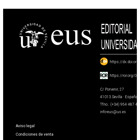
:
https://dx.doi.or
:
https://ror.org/0
C/ Porvenir, 27
41013 Sevilla · España
Tfno.: (+34) 954 487 4
info-eus@us.es
Aviso legal
Condiciones de venta