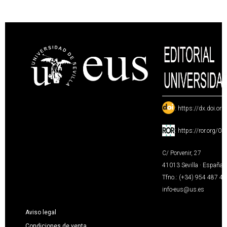
:
https://dx.doi.or
:
https://ror.org/0
C/ Porvenir, 27
41013 Sevilla · España
Tfno.: (+34) 954 487 4
info-eus@us.es
Aviso legal
Condiciones de venta