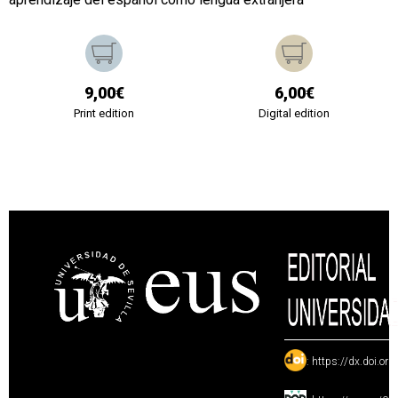
9,00€
6,00€
Print edition
Digital edition
:
https://dx.doi.or