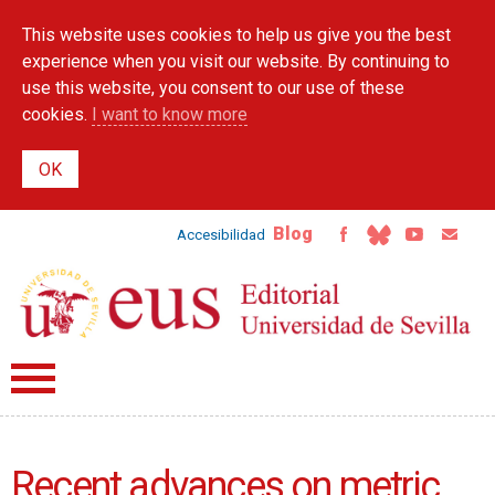
Skip to
This website uses cookies to help us give you the best
main
content
experience when you visit our website. By continuing to
use this website, you consent to our use of these
cookies.
I want to know more
Blog
Accesibilidad
Recent advances on metric