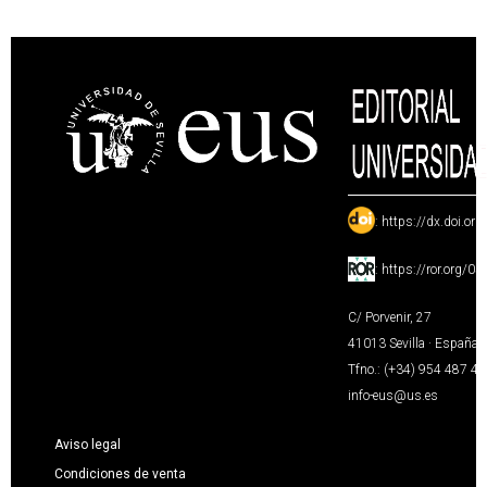
:
https://dx.doi.or
:
https://ror.org/0
C/ Porvenir, 27
41013 Sevilla · España
Tfno.: (+34) 954 487 4
info-eus@us.es
Aviso legal
Condiciones de venta