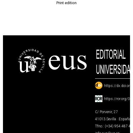
Print edition
:
https://dx.doi.or
:
https://ror.org/0
C/ Porvenir, 27
41013 Sevilla · España
Tfno.: (+34) 954 487 4