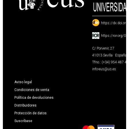
:
https://dx.doi.or
:
https://ror.org/0
C/ Porvenir, 27
41013 Sevilla · España
Tfno.: (+34) 954 487 4
info-eus@us.es
Aviso legal
Condiciones de venta
Política de devoluciones
Distribuidores
Protección de datos
Suscríbase