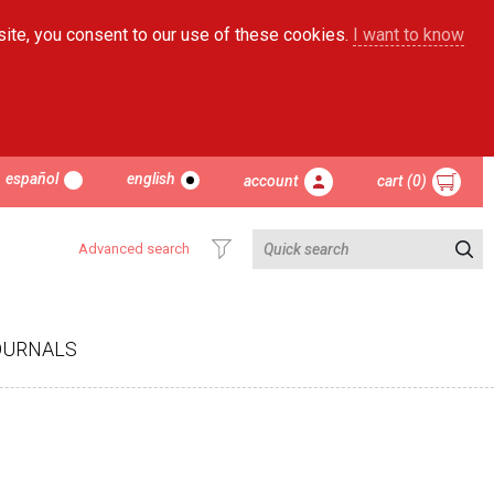
site, you consent to our use of these cookies.
I want to know
español
english
account
cart (0)
Advanced search
OURNALS