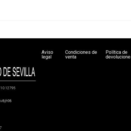
Aviso
Condiciones de
Política de
legal
venta
devolucione
g/10.12795
5sv8jh98
47