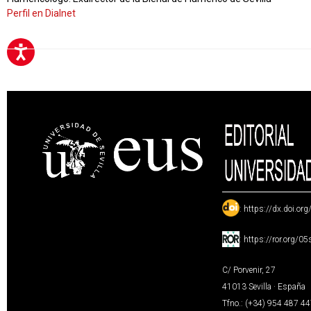
Perfil en Dialnet
:
https://dx.doi.or
:
https://ror.org/0
C/ Porvenir, 27
41013 Sevilla · España
Tfno.: (+34) 954 487 4