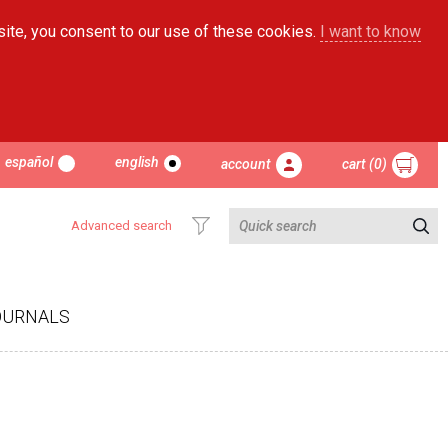
site, you consent to our use of these cookies.
I want to know
español
english
account
cart (0)
Advanced search
OURNALS