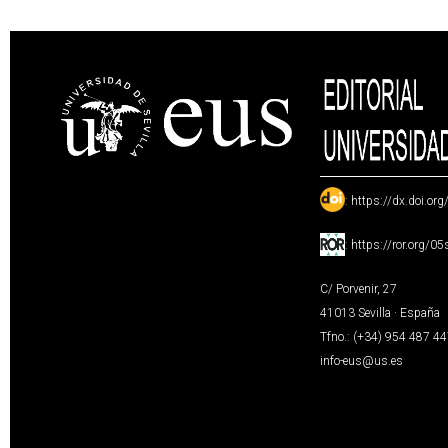
:
https://dx.doi.or
:
https://ror.org/0
C/ Porvenir, 27
41013 Sevilla · España
Tfno.: (+34) 954 487 4
info-eus@us.es