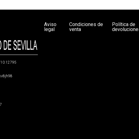
Aviso
Condiciones de
Política de
legal
venta
devolucione
g/10.12795
5sv8jh98
47